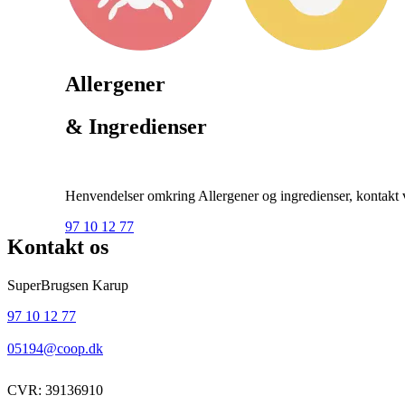
Allergener
& Ingredienser
Henvendelser omkring Allergener og ingredienser, kontakt ve
97 10 12 77
Kontakt os
SuperBrugsen Karup
97 10 12 77
05194@coop.dk
CVR: 39136910