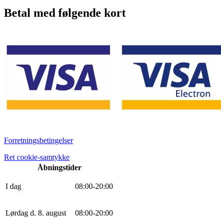
Betal med følgende kort
Forretningsbetingelser
Ret cookie-samtykke
Åbningstider
I dag
0
8
:
0
0
-
20
:
0
0
Lørdag d. 8. august
0
8
:
0
0
-
20
:
0
0