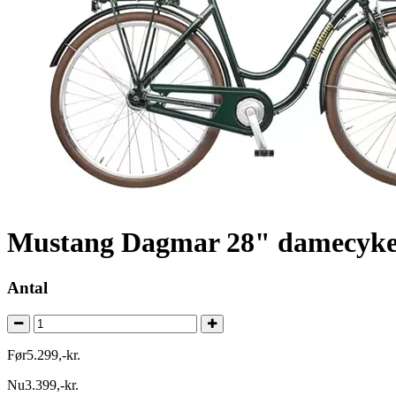
Mustang Dagmar 28" damecykel
Antal
Før
5.299
,
-
kr.
Nu
3.399
,
-
kr.