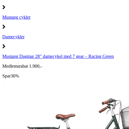
Mustang cykler
Damecykler
Mustang Dagmar 28" damecykel med 7 gear – Racing Green
Medlemsrabat 1.900,-
Spar
36%