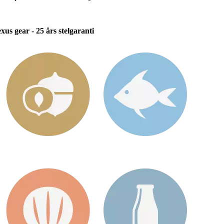
us gear - 25 års stelgaranti