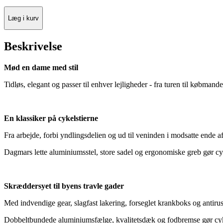
Læg i kurv
Beskrivelse
Mød en dame med stil
Tidløs, elegant og passer til enhver lejligheder - fra turen til købman
En klassiker på cykelstierne
Fra arbejde, forbi yndlingsdelien og ud til veninden i modsatte ende af
Dagmars lette aluminiumsstel, store sadel og ergonomiske greb gør cy
Skræddersyet til byens travle gader
Med indvendige gear, slagfast lakering, forseglet krankboks og antirus
Dobbeltbundede aluminiumsfælge, kvalitetsdæk og fodbremse gør cyklen