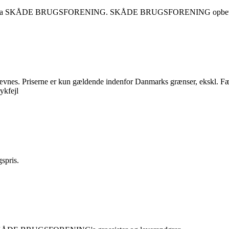
ftelse fra SKÅDE BRUGSFORENING. SKÅDE BRUGSFORENING opbevarer ik
nævnes. Priserne er kun gældende indenfor Danmarks grænser, ekskl. Fæ
ykfejl
spris.