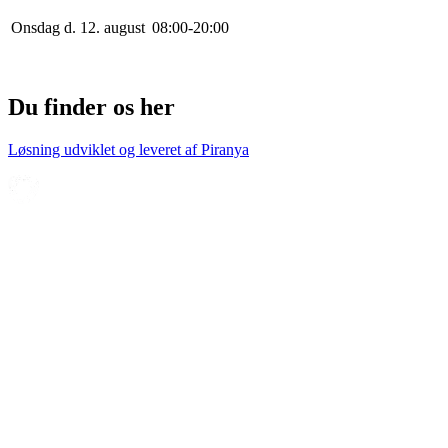
Onsdag d. 12. august
0
8
:
0
0
-
20
:
0
0
Du finder os her
Løsning udviklet og leveret af
Piranya