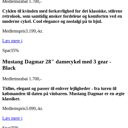
Medlemsrabat 1.700,-
Cyklen til kvinden med forkærlighed for det klassiske, stilrene
retrolook, som samtidig ønsker fordelene og komforten ved en
moderne cykel. Cool elegance og nostalgi på to hjul.
Medlemspris
3.199
,
-
kr.
Læs mere
i
Spar
35%
Mustang Dagmar 28" damecykel med 3 gear -
Black
Medlemsrabat 1.700,-
Tidløs, elegant og passer til enhver lejligheder - fra turen til
købmanden til daten på vinbaren. Mustang Dagmar er en ægte
klassiker.
Medlemspris
3.099
,
-
kr.
Læs mere
i
Spar
35%