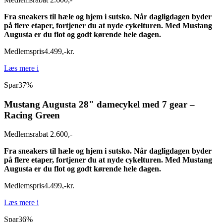
Fra sneakers til hæle og hjem i sutsko. Når dagligdagen byder
på flere etaper, fortjener du at nyde cykelturen. Med Mustang
Augusta er du flot og godt kørende hele dagen.
Medlemspris
4.499
,
-
kr.
Læs mere
i
Spar
37%
Mustang Augusta 28" damecykel med 7 gear –
Racing Green
Medlemsrabat 2.600,-
Fra sneakers til hæle og hjem i sutsko. Når dagligdagen byder
på flere etaper, fortjener du at nyde cykelturen. Med Mustang
Augusta er du flot og godt kørende hele dagen.
Medlemspris
4.499
,
-
kr.
Læs mere
i
Spar
36%