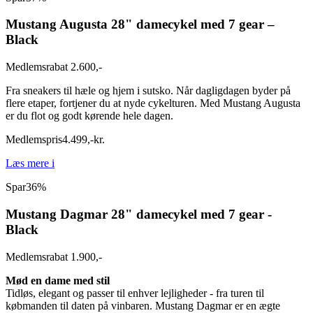
Mustang Augusta 28" damecykel med 7 gear –
Black
Medlemsrabat 2.600,-
Fra sneakers til hæle og hjem i sutsko. Når dagligdagen byder på
flere etaper, fortjener du at nyde cykelturen. Med Mustang Augusta
er du flot og godt kørende hele dagen.
Medlemspris
4.499
,
-
kr.
Læs mere
i
Spar
36%
Mustang Dagmar 28" damecykel med 7 gear -
Black
Medlemsrabat 1.900,-
Mød en dame med stil
Tidløs, elegant og passer til enhver lejligheder - fra turen til
købmanden til daten på vinbaren. Mustang Dagmar er en ægte