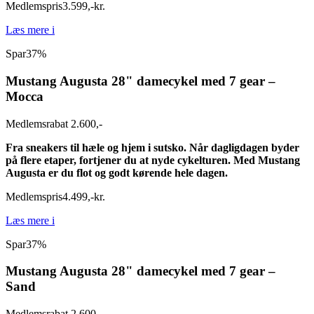
Medlemspris
3.599
,
-
kr.
Læs mere
i
Spar
37%
Mustang Augusta 28" damecykel med 7 gear –
Mocca
Medlemsrabat 2.600,-
Fra sneakers til hæle og hjem i sutsko. Når dagligdagen byder
på flere etaper, fortjener du at nyde cykelturen. Med Mustang
Augusta er du flot og godt kørende hele dagen.
Medlemspris
4.499
,
-
kr.
Læs mere
i
Spar
37%
Mustang Augusta 28" damecykel med 7 gear –
Sand
Medlemsrabat 2.600,-