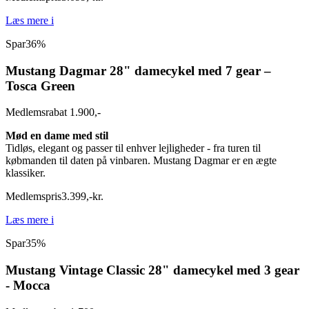
Læs mere
i
Spar
36%
Mustang Dagmar 28" damecykel med 7 gear –
Tosca Green
Medlemsrabat 1.900,-
Mød en dame med stil
Tidløs, elegant og passer til enhver lejligheder - fra turen til
købmanden til daten på vinbaren. Mustang Dagmar er en ægte
klassiker.
Medlemspris
3.399
,
-
kr.
Læs mere
i
Spar
35%
Mustang Vintage Classic 28" damecykel med 3 gear
- Mocca