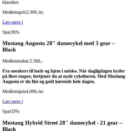
klassiker.
Medlemspris
3.399
,
-
kr.
Læs mere
i
Spar
36%
Mustang Augusta 28" damecykel med 3 gear –
Black
Medlemsrabat 2.300,-
Fra sneakers til hæle og hjem i sutsko. Når dagligdagen byder
på flere etaper, fortjener du at nyde cykelturen. Med Mustang
Augusta er du flot og godt kørende hele dagen.
Medlemspris
4.099
,
-
kr.
Læs mere
i
Spar
33%
Mustang Hybrid Street 28" damecykel - 21 gear –
Black