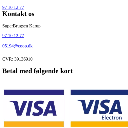
97 10 12 77
Kontakt os
SuperBrugsen Karup
97 10 12 77
05194@coop.dk
CVR: 39136910
Betal med følgende kort