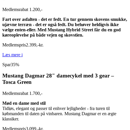
Medlemsrabat 1.200,-
Fart over asfalten - det er fedt. En tur gennem skovens smukke,
ujævne terræn - det er også fedt. Du behøver heldigvis ikke
vælge enten-eller. Med Mustang Hybrid Street får du en god
køreoplevelse på både vejen og skovstien.
Medlemspris
2.399
,
-
kr.
Læs mere
i
Spar
35%
Mustang Dagmar 28" damecykel med 3 gear –
Tosca Green
Medlemsrabat 1.700,-
Mød en dame med stil
Tidløs, elegant og passer til enhver lejligheder - fra turen til
købmanden til daten på vinbaren. Mustang Dagmar er en ægte
klassiker.
Medlemspris
3.099
,
-
kr.