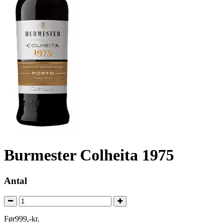
Burmester Colheita 1975
Antal
Før
999
,
-
kr.