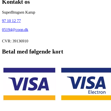
Kontakt os
SuperBrugsen Karup
97 10 12 77
05194@coop.dk
CVR: 39136910
Betal med følgende kort