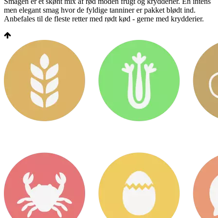
Smagen er et skønt mix af rød moden frugt og krydderier. En intens
men elegant smag hvor de fyldige tanniner er pakket blødt ind.
Anbefales til de fleste retter med rødt kød - gerne med krydderier.