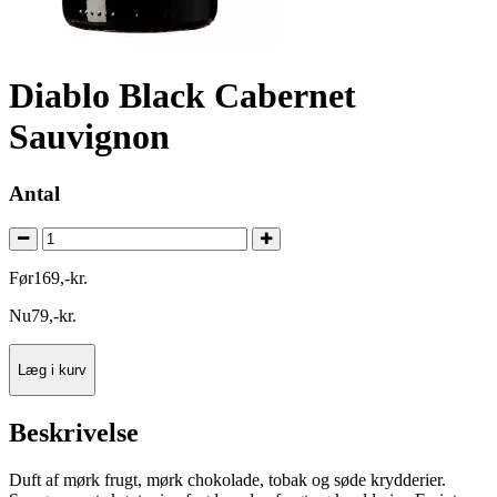
Diablo Black Cabernet
Sauvignon
Antal
Før
169
,
-
kr.
Nu
79
,
-
kr.
Læg i kurv
Beskrivelse
Duft af mørk frugt, mørk chokolade, tobak og søde krydderier.