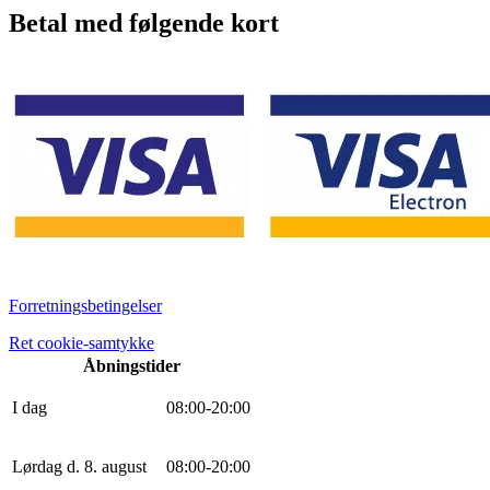
Betal med følgende kort
Forretningsbetingelser
Ret cookie-samtykke
Åbningstider
I dag
0
8
:
0
0
-
20
:
0
0
Lørdag d. 8. august
0
8
:
0
0
-
20
:
0
0