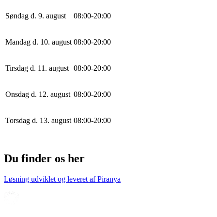
Søndag d. 9. august
0
8
:
0
0
-
20
:
0
0
Mandag d. 10. august
0
8
:
0
0
-
20
:
0
0
Tirsdag d. 11. august
0
8
:
0
0
-
20
:
0
0
Onsdag d. 12. august
0
8
:
0
0
-
20
:
0
0
Torsdag d. 13. august
0
8
:
0
0
-
20
:
0
0
Du finder os her
Løsning udviklet og leveret af
Piranya