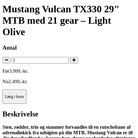
Mustang Vulcan TX330 29"
MTB med 21 gear – Light
Olive
Antal
Før
3.999
,
-
kr.
Nu
2.499
,
-
kr.
Læg i kurv
Beskrivelse
Sten, rødder, trin og stammer forvandles til en rutschebane af
adrenalinkick fra udsigten på din MTB. Mustang Vulcan er til