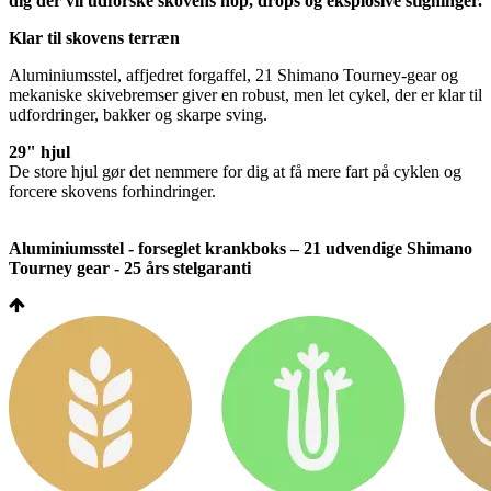
dig der vil udforske skovens hop, drops og eksplosive stigninger.
Klar til skovens terræn
Aluminiumsstel, affjedret forgaffel, 21 Shimano Tourney-gear og
mekaniske skivebremser giver en robust, men let cykel, der er klar til
udfordringer, bakker og skarpe sving.
29" hjul
De store hjul gør det nemmere for dig at få mere fart på cyklen og
forcere skovens forhindringer.
Aluminiumsstel - forseglet krankboks – 21 udvendige Shimano
Tourney gear - 25 års stelgaranti