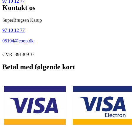
97 10 12 77
Kontakt os
SuperBrugsen Karup
97 10 12 77
05194@coop.dk
CVR: 39136910
Betal med følgende kort