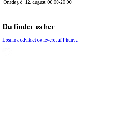
Onsdag d. 12. august
0
8
:
0
0
-
20
:
0
0
Du finder os her
Løsning udviklet og leveret af
Piranya