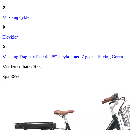
Mustang cykler
Elcykler
Mustang Dagmar Electric 28" elcykel med 7 gear – Racing Green
Medlemsrabat 6.500,-
Spar
38%