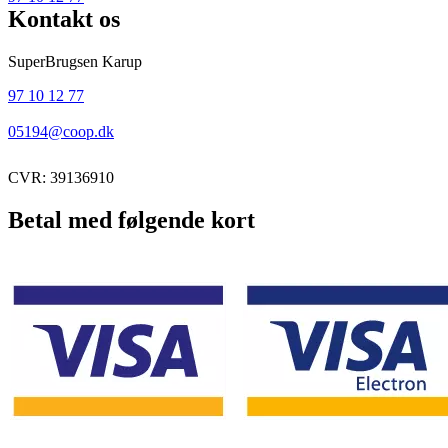
Kontakt os
SuperBrugsen Karup
97 10 12 77
05194@coop.dk
CVR: 39136910
Betal med følgende kort