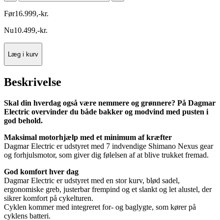
Før
16.999
,
-
kr.
Nu
10.499
,
-
kr.
Læg i kurv
Beskrivelse
Skal din hverdag også være nemmere og grønnere? På Dagmar
Electric overvinder du både bakker og modvind med pusten i
god behold.
Maksimal motorhjælp med et minimum af kræfter
Dagmar Electric er udstyret med 7 indvendige Shimano Nexus gear
og forhjulsmotor, som giver dig følelsen af at blive trukket fremad.
God komfort hver dag
Dagmar Electric er udstyret med en stor kurv, blød sadel,
ergonomiske greb, justerbar frempind og et slankt og let alustel, der
sikrer komfort på cykelturen.
Cyklen kommer med integreret for- og baglygte, som kører på
cyklens batteri.