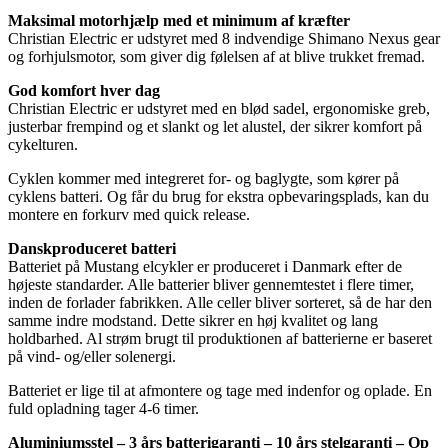
Maksimal motorhjælp med et minimum af kræfter
Christian Electric er udstyret med 8 indvendige Shimano Nexus gear
og forhjulsmotor, som giver dig følelsen af at blive trukket fremad.
God komfort hver dag
Christian Electric er udstyret med en blød sadel, ergonomiske greb,
justerbar frempind og et slankt og let alustel, der sikrer komfort på
cykelturen.
Cyklen kommer med integreret for- og baglygte, som kører på
cyklens batteri. Og får du brug for ekstra opbevaringsplads, kan du
montere en forkurv med quick release.
Danskproduceret batteri
Batteriet på Mustang elcykler er produceret i Danmark efter de
højeste standarder. Alle batterier bliver gennemtestet i flere timer,
inden de forlader fabrikken. Alle celler bliver sorteret, så de har den
samme indre modstand. Dette sikrer en høj kvalitet og lang
holdbarhed. Al strøm brugt til produktionen af batterierne er baseret
på vind- og/eller solenergi.
Batteriet er lige til at afmontere og tage med indenfor og oplade. En
fuld opladning tager 4-6 timer.
Aluminiumsstel – 3 års batterigaranti – 10 års stelgaranti – Op