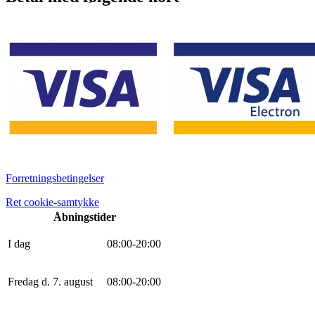
Forretningsbetingelser
Ret cookie-samtykke
Åbningstider
I dag
0
8
:
0
0
-
20
:
0
0
Fredag d. 7. august
0
8
:
0
0
-
20
:
0
0