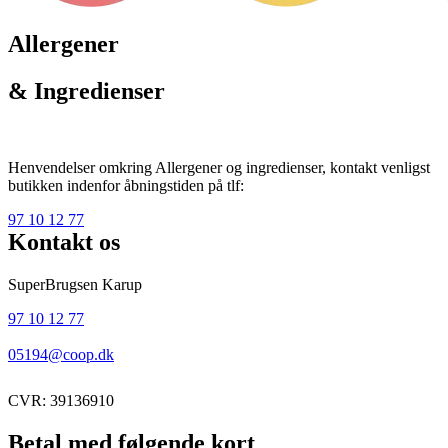
Allergener
& Ingredienser
Henvendelser omkring Allergener og ingredienser, kontakt venligst
butikken indenfor åbningstiden på tlf:
97 10 12 77
Kontakt os
SuperBrugsen Karup
97 10 12 77
05194@coop.dk
CVR: 39136910
Betal med følgende kort