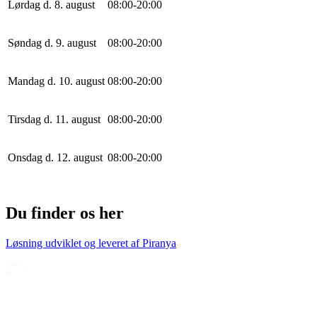
Lørdag d. 8. august
0
8
:
0
0
-
20
:
0
0
Søndag d. 9. august
0
8
:
0
0
-
20
:
0
0
Mandag d. 10. august
0
8
:
0
0
-
20
:
0
0
Tirsdag d. 11. august
0
8
:
0
0
-
20
:
0
0
Onsdag d. 12. august
0
8
:
0
0
-
20
:
0
0
Du finder os her
Løsning udviklet og leveret af
Piranya