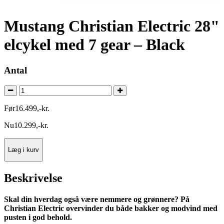
Mustang Christian Electric 28"
elcykel med 7 gear – Black
Antal
Før
16.499
,
-
kr.
Nu
10.299
,
-
kr.
Læg i kurv
Beskrivelse
Skal din hverdag også være nemmere og grønnere? På
Christian Electric overvinder du både bakker og modvind med
pusten i god behold.