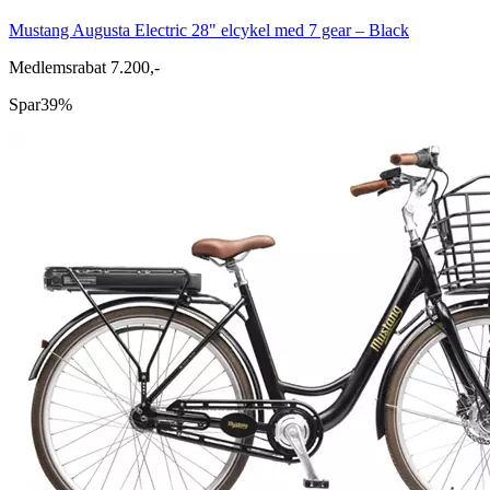
Mustang Augusta Electric 28" elcykel med 7 gear – Black
Medlemsrabat 7.200,-
Spar
39%