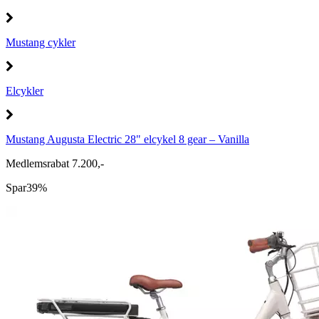
Mustang cykler
Elcykler
Mustang Augusta Electric 28" elcykel 8 gear – Vanilla
Medlemsrabat 7.200,-
Spar
39%