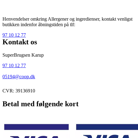
Henvendelser omkring Allergener og ingredienser, kontakt venligst
butikken indenfor åbningstiden på tlf:
97 10 12 77
Kontakt os
SuperBrugsen Karup
97 10 12 77
05194@coop.dk
CVR: 39136910
Betal med følgende kort