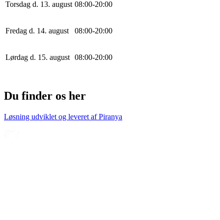
Torsdag d. 13. august
0
8
:
0
0
-
20
:
0
0
Fredag d. 14. august
0
8
:
0
0
-
20
:
0
0
Lørdag d. 15. august
0
8
:
0
0
-
20
:
0
0
Du finder os her
Løsning udviklet og leveret af
Piranya