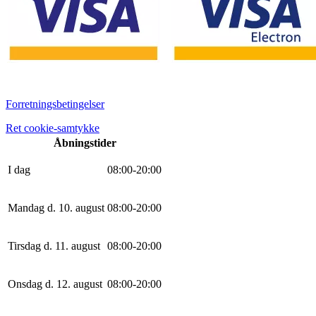
Forretningsbetingelser
Ret cookie-samtykke
Åbningstider
I dag
0
8
:
0
0
-
20
:
0
0
Mandag d. 10. august
0
8
:
0
0
-
20
:
0
0
Tirsdag d. 11. august
0
8
:
0
0
-
20
:
0
0
Onsdag d. 12. august
0
8
:
0
0
-
20
:
0
0