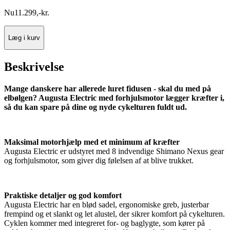
Nu
11.299
,
-
kr.
Læg i kurv
Beskrivelse
Mange danskere har allerede luret fidusen - skal du med på
elbølgen? Augusta Electric med forhjulsmotor lægger kræfter i,
så du kan spare på dine og nyde cykelturen fuldt ud.
Maksimal motorhjælp med et minimum af kræfter
Augusta Electric er udstyret med 8 indvendige Shimano Nexus gear
og forhjulsmotor, som giver dig følelsen af at blive trukket.
Praktiske detaljer og god komfort
Augusta Electric har en blød sadel, ergonomiske greb, justerbar
frempind og et slankt og let alustel, der sikrer komfort på cykelturen.
Cyklen kommer med integreret for- og baglygte, som kører på