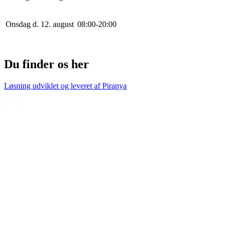
Onsdag d. 12. august
0
8
:
0
0
-
20
:
0
0
Du finder os her
Løsning udviklet og leveret af
Piranya