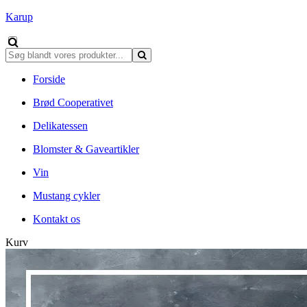
Karup
Forside
Brød Cooperativet
Delikatessen
Blomster & Gaveartikler
Vin
Mustang cykler
Kontakt os
Kurv