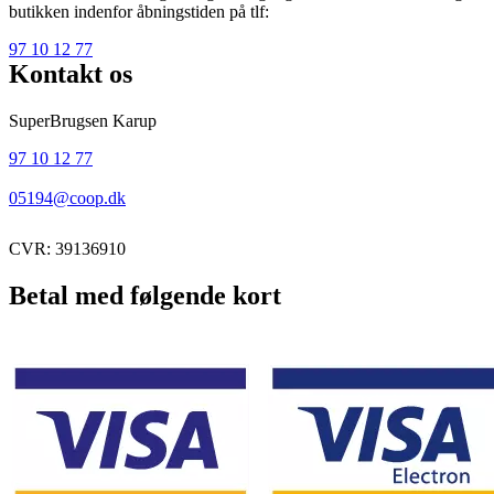
butikken indenfor åbningstiden på tlf:
97 10 12 77
Kontakt os
SuperBrugsen Karup
97 10 12 77
05194@coop.dk
CVR: 39136910
Betal med følgende kort