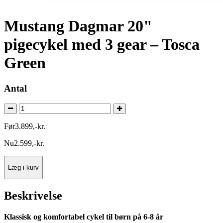
Mustang Dagmar 20"
pigecykel med 3 gear – Tosca
Green
Antal
Før
3.899
,
-
kr.
Nu
2.599
,
-
kr.
Læg i kurv
Beskrivelse
Klassisk og komfortabel cykel til børn på 6-8 år