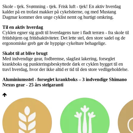
Skole - tjek. Svømning - tjek. Frisk luft - tjek! En aktiv hverdag
kalder på en trofast makker på cykelstierne, og med Mustang
Dagmar kommer den unge cyklist nemt og hurtigt omkring.
Til en aktiv hverdag
Cyklen egner sig godt til hverdagens ture i fladt terræn - fra skole til
fritidshjem og fritidsaktiviteter. Det lette stel, den store sadel og de
ergonomiske greb gør de hyppige cykelture behagelige.
Skabt til at blive brugt
Med indvendige gear, fodbremse, slagfast lakering, forseglet
krankboks og punkteringsbeskyttede dæk er cyklen bygget til en
travl hverdag, hvor der ikke altid er tid til den store vedligeholdelse.
Aluminiumsstel - forseglet krankboks – 3 indvendige Shimano
Nexus gear - 25 års stelgaranti