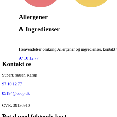
Allergener
& Ingredienser
Henvendelser omkring Allergener og ingredienser, kontakt ve
97 10 12 77
Kontakt os
SuperBrugsen Karup
97 10 12 77
05194@coop.dk
CVR: 39136910
Betal med følgende kort