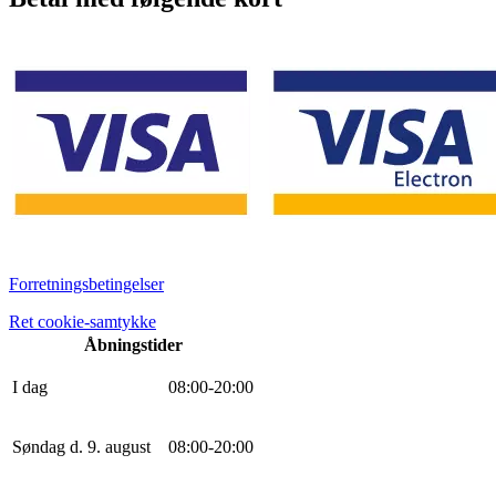
Forretningsbetingelser
Ret cookie-samtykke
Åbningstider
I dag
0
8
:
0
0
-
20
:
0
0
Søndag d. 9. august
0
8
:
0
0
-
20
:
0
0