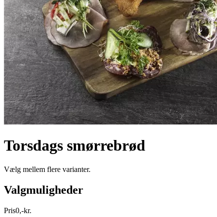
Torsdags smørrebrød
Vælg mellem flere varianter.
Valgmuligheder
Pris
0
,
-
kr.