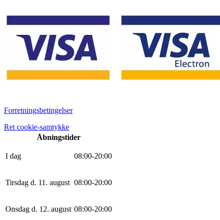
Forretningsbetingelser
Ret cookie-samtykke
Åbningstider
I dag
0
8
:
0
0
-
20
:
0
0
Tirsdag d. 11. august
0
8
:
0
0
-
20
:
0
0
Onsdag d. 12. august
0
8
:
0
0
-
20
:
0
0