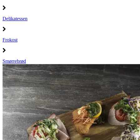
Delikatessen
Frokost
Smørrebrød