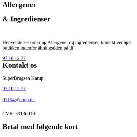
Allergener
& Ingredienser
Henvendelser omkring Allergener og ingredienser, kontakt venligst
butikken indenfor åbningstiden på tlf:
97 10 12 77
Kontakt os
SuperBrugsen Karup
97 10 12 77
05194@coop.dk
CVR: 39136910
Betal med følgende kort