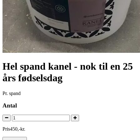
Hel spand kanel - nok til en 25
års fødselsdag
Pr. spand
Antal
Pris
450
,
-
kr.