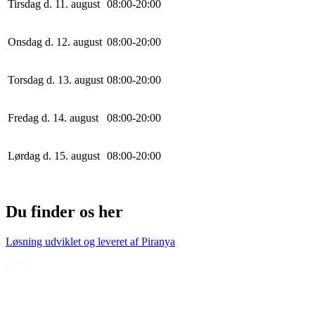
Tirsdag d. 11. august
0
8
:
0
0
-
20
:
0
0
Onsdag d. 12. august
0
8
:
0
0
-
20
:
0
0
Torsdag d. 13. august
0
8
:
0
0
-
20
:
0
0
Fredag d. 14. august
0
8
:
0
0
-
20
:
0
0
Lørdag d. 15. august
0
8
:
0
0
-
20
:
0
0
Du finder os her
Løsning udviklet og leveret af
Piranya