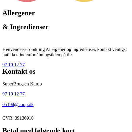
Allergener
& Ingredienser
Henvendelser omkring Allergener og ingredienser, kontakt venligst
butikken indenfor åbningstiden på tlf:
97 10 12 77
Kontakt os
SuperBrugsen Karup
97 10 12 77
05194@coop.dk
CVR: 39136910
Betal med følgende kort