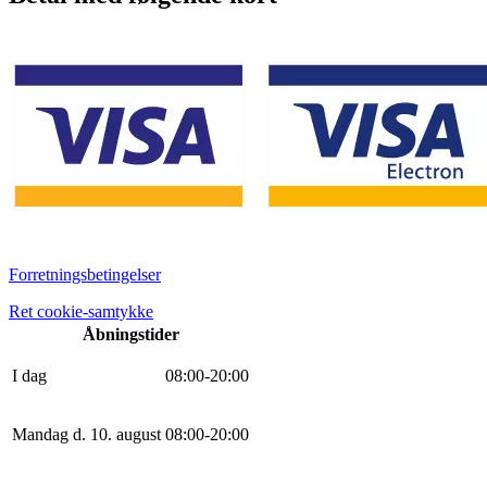
Forretningsbetingelser
Ret cookie-samtykke
Åbningstider
I dag
0
8
:
0
0
-
20
:
0
0
Mandag d. 10. august
0
8
:
0
0
-
20
:
0
0