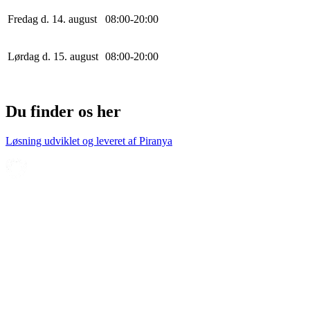
Fredag d. 14. august
0
8
:
0
0
-
20
:
0
0
Lørdag d. 15. august
0
8
:
0
0
-
20
:
0
0
Du finder os her
Løsning udviklet og leveret af
Piranya