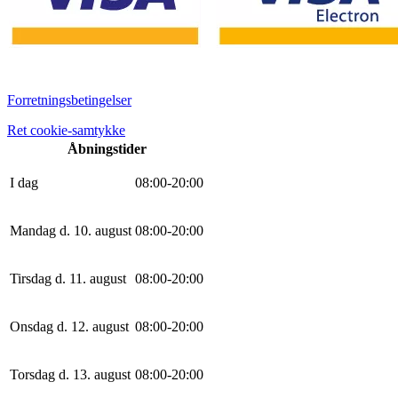
Forretningsbetingelser
Ret cookie-samtykke
Åbningstider
I dag
0
8
:
0
0
-
20
:
0
0
Mandag d. 10. august
0
8
:
0
0
-
20
:
0
0
Tirsdag d. 11. august
0
8
:
0
0
-
20
:
0
0
Onsdag d. 12. august
0
8
:
0
0
-
20
:
0
0
Torsdag d. 13. august
0
8
:
0
0
-
20
:
0
0