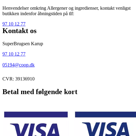
Henvendelser omkring Allergener og ingredienser, kontakt venligst
butikken indenfor åbningstiden på tlf:
97 10 12 77
Kontakt os
SuperBrugsen Karup
97 10 12 77
05194@coop.dk
CVR: 39136910
Betal med følgende kort