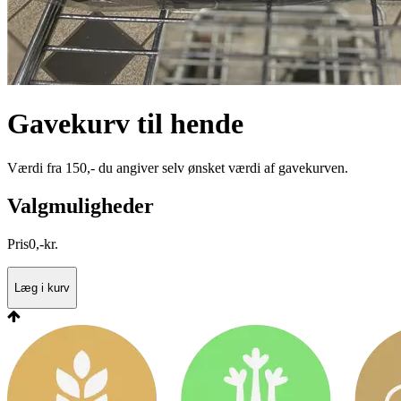
Gavekurv til hende
Værdi fra 150,- du angiver selv ønsket værdi af gavekurven.
Valgmuligheder
Pris
0
,
-
kr.
Læg i kurv